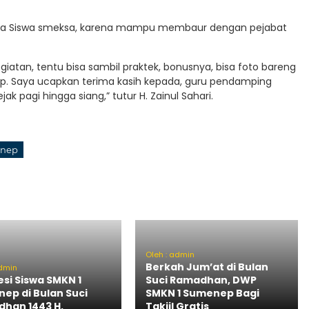
pada Siswa smeksa, karena mampu membaur dengan pejabat
giatan, tentu bisa sambil praktek, bonusnya, bisa foto bareng
ep. Saya ucapkan terima kasih kepada, guru pendamping
ak pagi hingga siang,” tutur H. Zainul Sahari.
enep
Oleh : admin
Berkah Jum’at di Bulan
admin
esi Siswa SMKN 1
Suci Ramadhan, DWP
ep di Bulan Suci
SMKN 1 Sumenep Bagi
han 1443 H.
Takjil Gratis