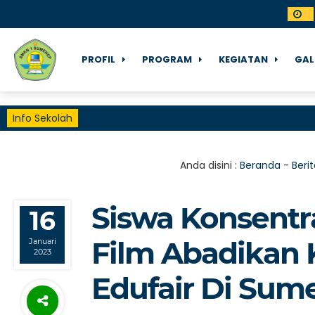
PROFIL
PROGRAM
KEGIATAN
GAL
Info Sekolah
Anda disini :
Beranda
-
Berit
Siswa Konsentr
16
Film Abadikan
Januari
2023
Edufair Di Sum