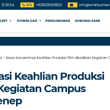
12
:
30
:
55
WA
+6281216309521
info@smk1sumene
LERY
DOWNLOAD
PENGUMUMAN
HUBUNGI KAMI
Teri
a
-
Siswa Konsentrasi Keahlian Produksi Film Abadikan Kegiata
asi Keahlian Produksi
 Kegiatan Campus
enep