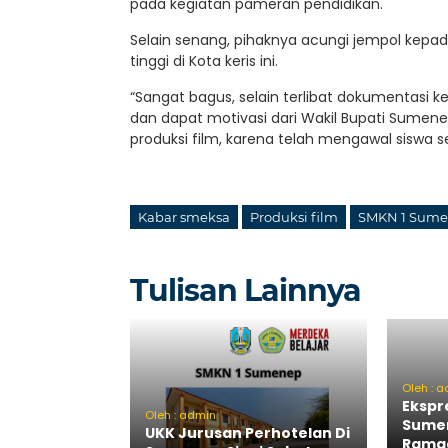
pada kegiatan pameran pendidikan.
Selain senang, pihaknya acungi jempol ke
tinggi di Kota keris ini.
“Sangat bagus, selain terlibat dokumentasi ke
dan dapat motivasi dari Wakil Bupati Sumen
produksi film, karena telah mengawal siswa sej
Kabar smeksa
Produksi film
SMKN 1 Sum
Tulisan Lainnya
Oleh : 
Ekspr
Oleh : admin
Sumen
UKK Jurusan Perhotelan Di
Ramad