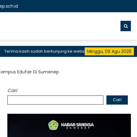
p.sch.id
ma kasih sudah berkunjung ke website resmi SMKN 1 Sumenep, SMK B
Minggu, 09 Agu 2026
n Campus Edufair Di Sumenep
Cari
Cari