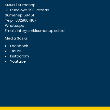
SMKN 1 Sumenep
Jl. Trunojoyo 298 Patean
Sumenep 69451
Telp : 0328664107
Whatsapp
Email : info@smk1sumenep.sch.id
Media Sosial
Facebook
TikTok
Instagram
Youtube